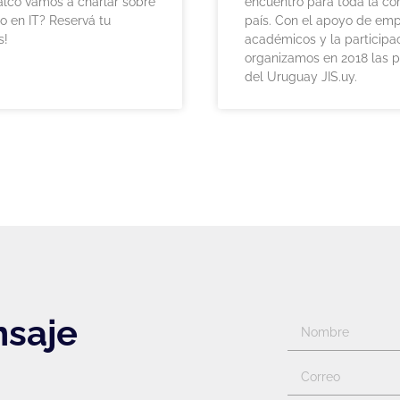
alco vamos a charlar sobre
encuentro para toda la co
do en IT? Reservá tu
país. Con el apoyo de emp
s!
académicos y la participac
organizamos en 2018 las p
del Uruguay JIS.uy.
nsaje