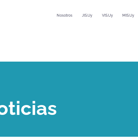
Nosotros
JIS.uy
VIS.uy
MIS.uy
oticias