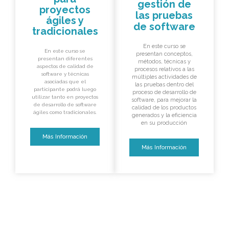
gestión de
proyectos
las pruebas
ágiles y
de software
tradicionales
En este curso se
En este curso se
presentan conceptos,
presentan diferentes
métodos, técnicas y
aspectos de calidad de
procesos relativos a las
software y técnicas
múltiples actividades de
asociadas que el
las pruebas dentro del
participante podrá luego
proceso de desarrollo de
utilizar tanto en proyectos
software, para mejorar la
de desarrollo de software
calidad de los productos
ágiles como tradicionales.
generados y la eficiencia
en su producción
Más Información
Más Información