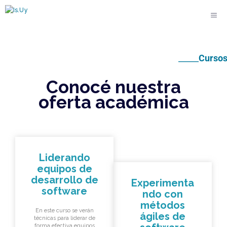
_____
Curso
Conocé nuestra
oferta
académica
Liderando
equipos de
desarrollo de
Experimenta
software
ndo con
métodos
En este curso se verán
ágiles de
técnicas para liderar de
forma efectiva equipos