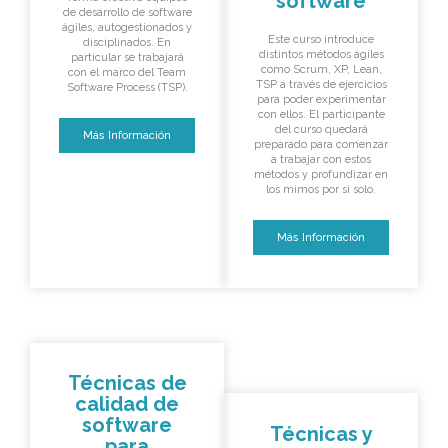
software
de desarrollo de software
ágiles, autogestionados y
Este curso introduce
disciplinados. En
distintos métodos ágiles
particular se trabajará
como Scrum, XP, Lean,
con el marco del Team
TSP a través de ejercicios
Software Process (TSP).
para poder experimentar
con ellos. El participante
del curso quedará
Más Información
preparado para comenzar
a trabajar con estos
métodos y profundizar en
los mimos por si solo.
Más Información
Técnicas de
calidad de
software
Técnicas y
para