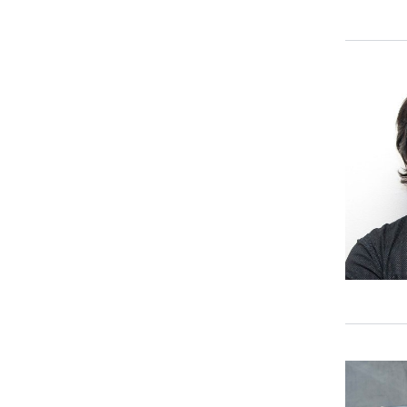
Darí
Gus