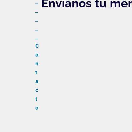
Envianos tu me
_
_
_
_
_
C
o
n
t
a
c
t
o