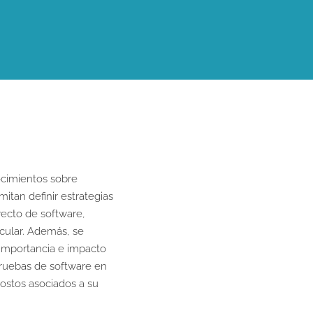
Diri
ocimientos sobre
Líderes o
itan definir estrategias
desarrollo
ecto de software,
gerentes 
icular. Además, se
Profesion
 importancia e impacto
en Ingeni
pruebas de software en
en el desa
costos asociados a su
de softwa
en informá