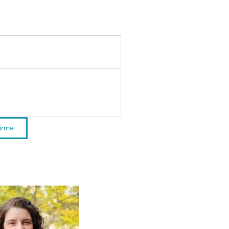
echas
o: a definir
finir
birme
entes