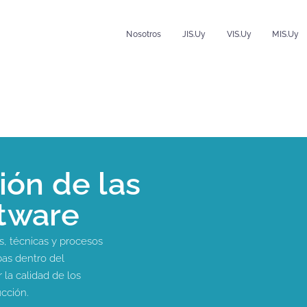
Nosotros
JIS.uy
VIS.uy
MIS.uy
ión de las
tware
, técnicas y procesos
bas dentro del
 la calidad de los
cción.