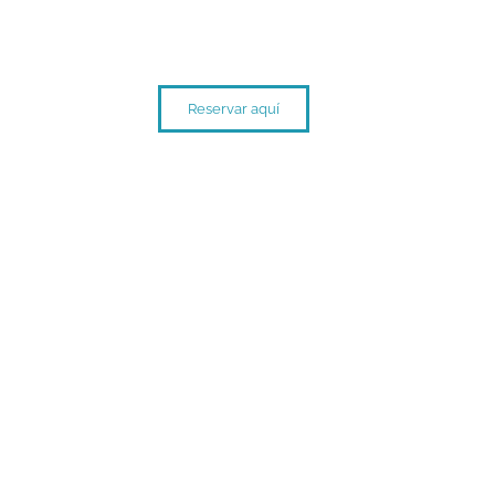
Reservá este curso en
empresa
Reservar aquí