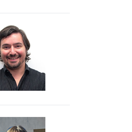
o Macchi
tavo Guimerans